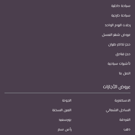
سياحة داخلية
سياحة خارجية
رحلات اليوم الواحد
عروض شهر العسل
حجز تذاكر طيران
حجز فنادق
تأشيرات سياحية
اتصل بنا
عروض الأجازات
الاسكندرية
الجونة
الساحل الشمالي
العين السخنة
الغردقة
بورسعيد
دهب
رأس سدر