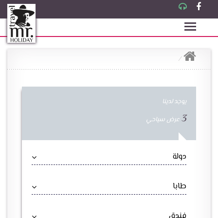
يوجد لدينا
3
عرض سياحي
دولة
طابا
فندق