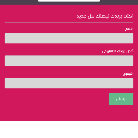
اكتب بريدك ليصلك كل جديد
الاسم
أدخل بريدك الالكترونى
التليفون