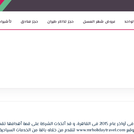
لواحد
عروض شهر العسل
حجز تذاكر طيران
حجز فنادق
تأشيرات
تأسست شركة مستر هوليداي لتنظيم الرحلات السياحية فى آواخر عام 2015 فى القاهرة، و قد
 و أسعارها.