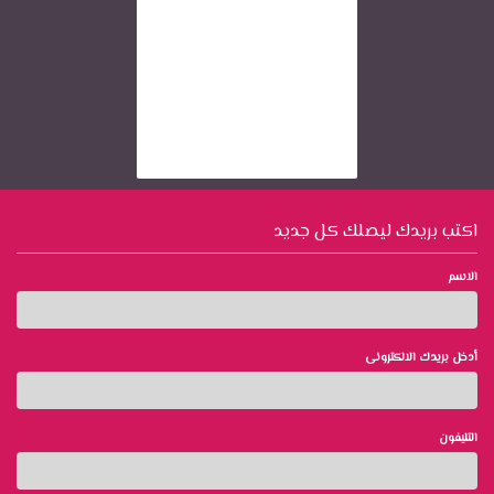
اكتب بريدك ليصلك كل جديد
الاسم
أدخل بريدك الالكترونى
التليفون