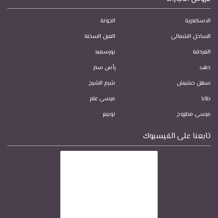
الاسكندرية
الجونة
الساحل الشمالي
العين السخنة
الغردقة
بورسعيد
دهب
رأس سدر
سهل حشيش
شرم الشيخ
طابا
مرسى علم
مرسى مطروح
نويبع
تابعنا على الفيسبوك