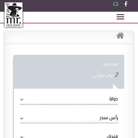
يوجد لدينا
2
عرض سياحي
دولة
رأس سدر
فندق