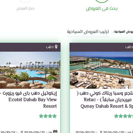
بحث فى العروض
حجز العرض
ترتيب العروض السياحية
روض السياحية:
دهب
دهب
تجع وسبا ريتاك كوني دهب (
إيكوتيل دهب باى فيو ريزورت -
لو ميريديان سابقاً ) - Retac
Ecotel Dahab Bay View
Resort
Qunay Dahab Resort & S
من: 2026/05/20 إلى: 2026/10/31
من: 2026/06/25 إلى: 2026/10/31