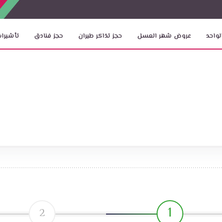
لواحد
عروض شهر العسل
حجز تذاكر طيران
حجز فنادق
تأشيرات
1
2