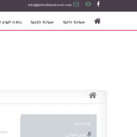
info@mrholidaytravel.com
سياحة داخية
سياحة خارجية
رحلات اليوم ا
يوجد لدينا
8
عرض سياحي