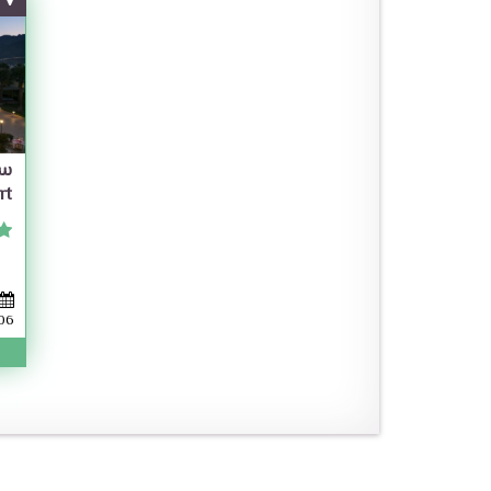
rt
06