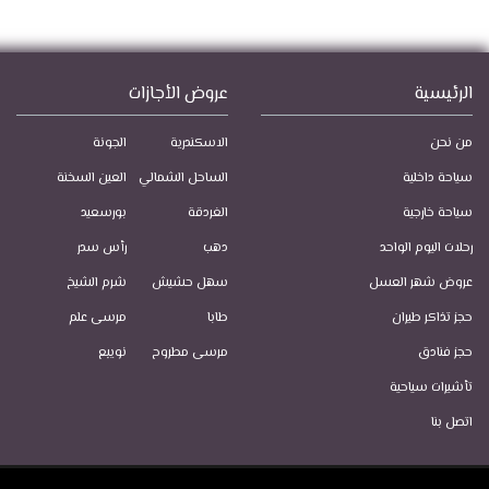
الرئيسية
عروض الأجازات
من نحن
الاسكندرية
الجونة
سياحة داخلية
الساحل الشمالي
العين السخنة
سياحة خارجية
الغردقة
بورسعيد
رحلات اليوم الواحد
دهب
رأس سدر
عروض شهر العسل
سهل حشيش
شرم الشيخ
حجز تذاكر طيران
طابا
مرسى علم
حجز فنادق
مرسى مطروح
نويبع
تأشيرات سياحية
اتصل بنا