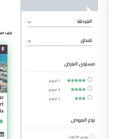
الغردقة
ترتيب الع
فندق
مستوى العرض
5 نجوم
4 نجوم
صن
3 نجوم
rt
da
نوع العروض
عروض الأجازات