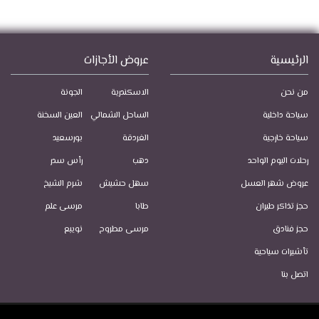
الرئيسية
عروض الأجازات
من نحن
الاسكندرية
الجونة
سياحة داخلية
الساحل الشمالي
العين السخنة
سياحة خارجية
الغردقة
بورسعيد
رحلات اليوم الواحد
دهب
رأس سدر
عروض شهر العسل
سهل حشيش
شرم الشيخ
حجز تذاكر طيران
طابا
مرسى علم
حجز فنادق
مرسى مطروح
نويبع
تأشيرات سياحية
اتصل بنا