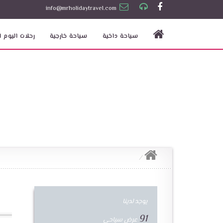
info@mrholidaytravel.com
سياحة داخية
سياحة خارجية
رحلات اليوم ا
يوجد لدينا
91
عرض سياحي