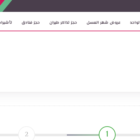
لواحد
عروض شهر العسل
حجز تذاكر طيران
حجز فنادق
تأشيرات
1
2