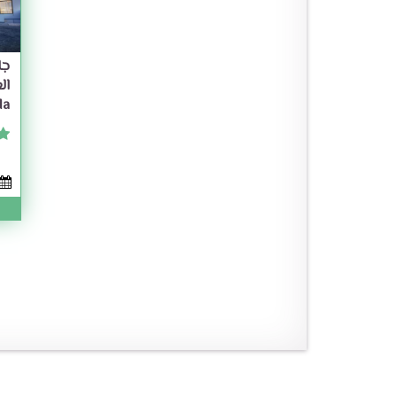
جا
da