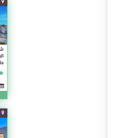
شت
da