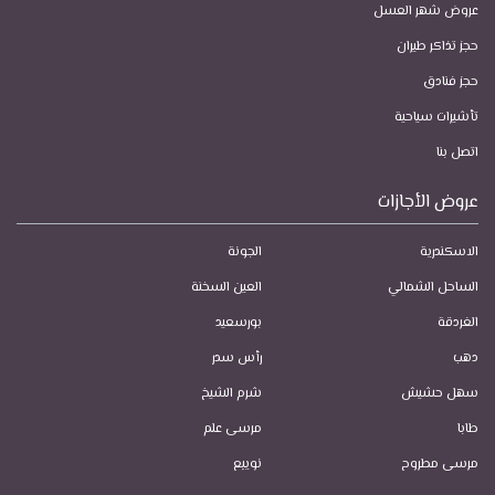
عروض شهر العسل
حجز تذاكر طيران
حجز فنادق
تأشيرات سياحية
اتصل بنا
عروض الأجازات
الاسكندرية
الجونة
الساحل الشمالي
العين السخنة
الغردقة
بورسعيد
دهب
رأس سدر
سهل حشيش
شرم الشيخ
طابا
مرسى علم
مرسى مطروح
نويبع