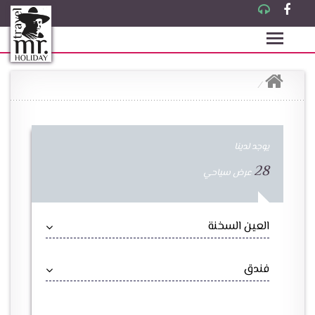
يوجد لدينا
28
عرض سياحي
العين السخنة
فندق